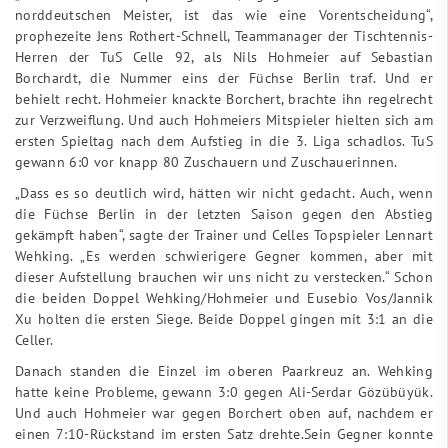
norddeutschen Meister, ist das wie eine Vorentscheidung“,
prophezeite Jens Rothert-Schnell, Teammanager der Tischtennis-
Herren der TuS Celle 92, als Nils Hohmeier auf Sebastian
Borchardt, die Nummer eins der Füchse Berlin traf. Und er
behielt recht. Hohmeier knackte Borchert, brachte ihn regelrecht
zur Verzweiflung. Und auch Hohmeiers Mitspieler hielten sich am
ersten Spieltag nach dem Aufstieg in die 3. Liga schadlos. TuS
gewann 6:0 vor knapp 80 Zuschauern und Zuschauerinnen.
„Dass es so deutlich wird, hätten wir nicht gedacht. Auch, wenn
die Füchse Berlin in der letzten Saison gegen den Abstieg
gekämpft haben“, sagte der Trainer und Celles Topspieler Lennart
Wehking. „Es werden schwierigere Gegner kommen, aber mit
dieser Aufstellung brauchen wir uns nicht zu verstecken.“ Schon
die beiden Doppel Wehking/Hohmeier und Eusebio Vos/Jannik
Xu holten die ersten Siege. Beide Doppel gingen mit 3:1 an die
Celler.
Danach standen die Einzel im oberen Paarkreuz an. Wehking
hatte keine Probleme, gewann 3:0 gegen Ali-Serdar Gözübüyük.
Und auch Hohmeier war gegen Borchert oben auf, nachdem er
einen 7:10-Rückstand im ersten Satz drehte.Sein Gegner konnte