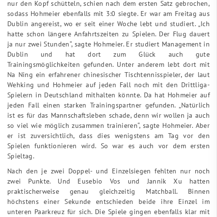
nur den Kopf schütteln, schien nach dem ersten Satz gebrochen,
sodass Hohmeier ebenfalls mit 3:0 siegte. Er war am Freitag aus
Dublin angereist, wo er seit einer Woche lebt und studiert. „Ich
hatte schon längere Anfahrtszeiten zu Spielen. Der Flug dauert
ja nur zwei Stunden“, sagte Hohmeier. Er studiert Management in
Dublin und hat dort zum Glück auch gute
Trainingsmöglichkeiten gefunden. Unter anderem lebt dort mit
Na Ning ein erfahrener chinesischer Tischtennisspieler, der laut
Wehking und Hohmeier auf jeden Fall noch mit den Drittliga-
Spielern in Deutschland mithalten könnte. Da hat Hohmeier auf
jeden Fall einen starken Trainingspartner gefunden. „Natürlich
ist es für das Mannschaftsleben schade, denn wir wollen ja auch
so viel wie möglich zusammen trainieren“, sagte Hohmeier. Aber
er ist zuversichtlich, dass dies wenigstens am Tag vor den
Spielen funktionieren wird. So war es auch vor dem ersten
Spieltag.
Nach den je zwei Doppel- und Einzelsiegen fehlten nur noch
zwei Punkte. Und Eusebio Vos und Jannik Xu hatten
praktischerweise genau gleichzeitig Matchball. Binnen
höchstens einer Sekunde entschieden beide ihre Einzel im
unteren Paarkreuz für sich. Die Spiele gingen ebenfalls klar mit