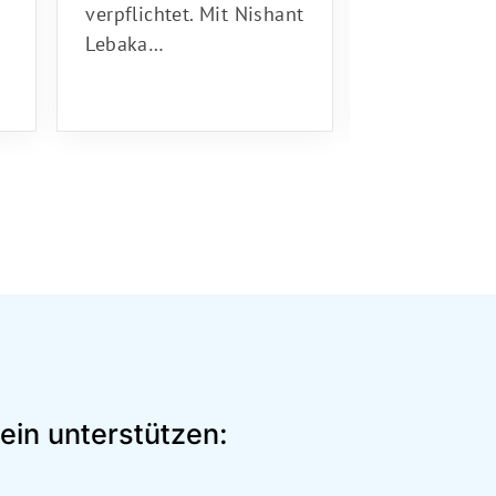
verpflichtet. Mit Nishant
Lebaka…
Der aus New
(US…
ein unterstützen: