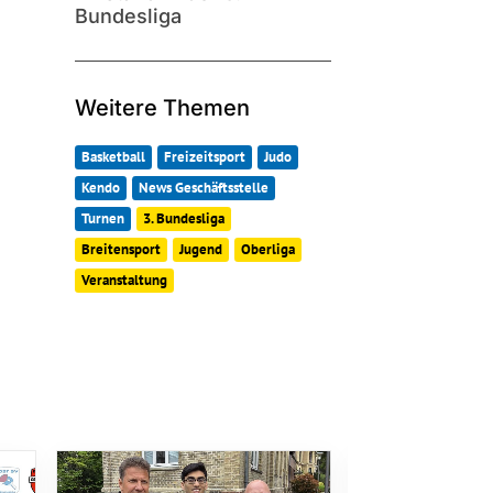
Bundesliga
Weitere Themen
Basketball
Freizeitsport
Judo
Kendo
News Geschäftsstelle
Turnen
3. Bundesliga
Breitensport
Jugend
Oberliga
Veranstaltung