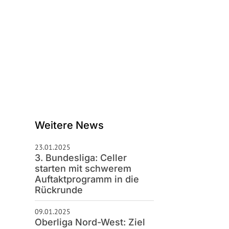
schäftsstelle
S Celle 92
enburger Straße 28
225 Celle
0 51 41 / 4 26 76
hallo@tus92.de
Weitere News
23.01.2025
3. Bundesliga: Celler
starten mit schwerem
Auftaktprogramm in die
Rückrunde
09.01.2025
Oberliga Nord-West: Ziel