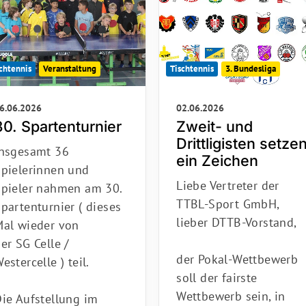
Tischtennis
3. Bundesliga
chtennis
Veranstaltung
02.06.2026
6.06.2026
Zweit- und
30. Spartenturnier
Drittligisten setze
Insgesamt 36
ein Zeichen
Spielerinnen und
Liebe Vertreter der
Spieler nahmen am 30.
TTBL-Sport GmbH,
partenturnier ( dieses
lieber DTTB-Vorstand,
Mal wieder von
er SG Celle /
der Pokal-Wettbewerb
estercelle ) teil.
soll der fairste
Wettbewerb sein, in
ie Aufstellung im