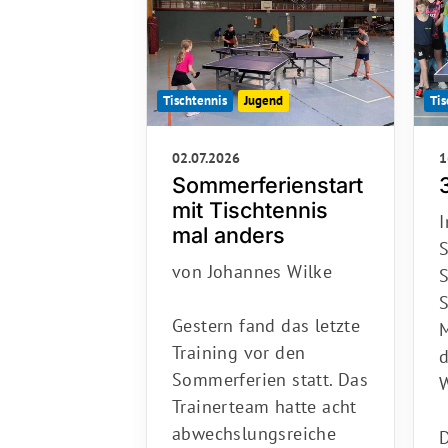
Tis
Tischtennis
Jugend
1
02.07.2026
Sommerferienstart
mit Tischtennis
mal anders
von Johannes Wilke
S
Gestern fand das letzte
Training vor den
d
Sommerferien statt. Das
W
Trainerteam hatte acht
abwechslungsreiche
D