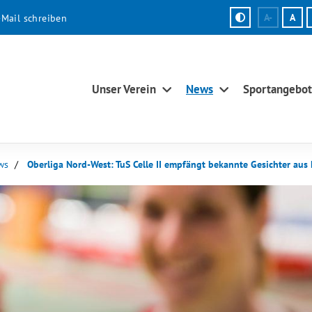
-Mail schreiben
A-
A
Unser Verein
News
Sportangebot
ws
Oberliga Nord-West: TuS Celle II empfängt bekannte Gesichter aus