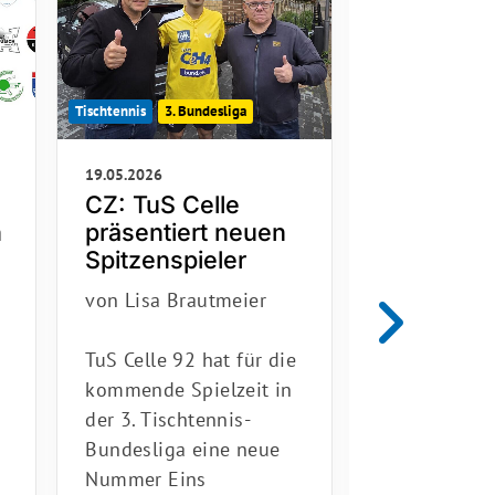
Tischtennis
3. Bundesliga
Tischtennis
3. Bu
19.05.2026
06.05.2026
CZ: TuS Celle
Neue Nr. 1
n
präsentiert neuen
- Nishant
Spitzenspieler
von Uwe Le
von Lisa Brautmeier
wir freuen u
TuS Celle 92 hat für die
euch Nishan
kommende Spielzeit in
unsere neu
der 3. Tischtennis-
eins für di
Bundesliga eine neue
Saison vorst
Nummer Eins
dürfen.