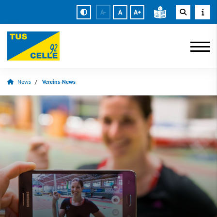
A-
A
A+
News
Vereins-News