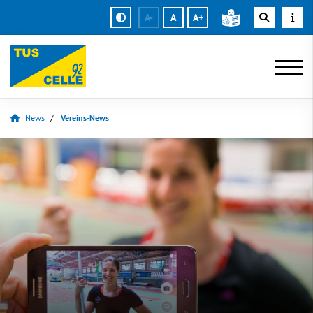
A-
A
A+
News
Vereins-News