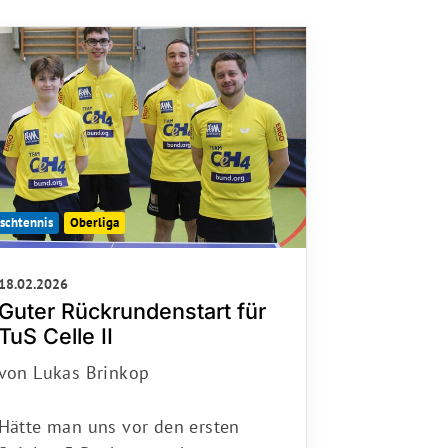
S Celle 92
enburger Straße 28
225 Celle
0 51 41 / 4 26 76
hallo@tus92.de
ischtennis
Oberliga
18.02.2026
Guter Rückrundenstart für
TuS Celle II
von Lukas Brinkop
Hätte man uns vor den ersten