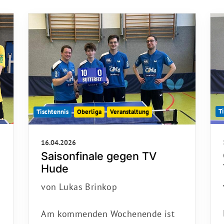
Alles zur Mitgliedschaft
Tu
Downloads
Ni
Termine
29
Fragen & Antworten
T
Tischtennis
Oberliga
Veranstaltung
16.04.2026
Saisonfinale gegen TV
Hude
von Lukas Brinkop
Am kommenden Wochenende ist