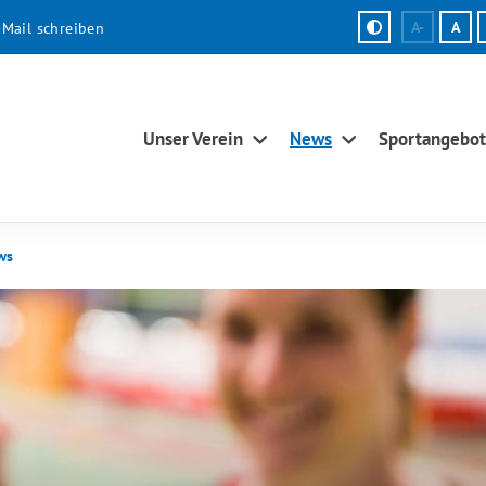
-Mail schreiben
A-
A
Unser Verein
News
Sportangebot
ws