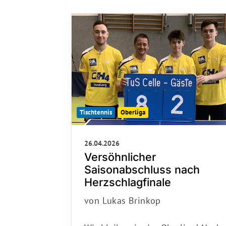
Unser Sportangebot
Sportsuche
Ausfälle und Vertretungen
Deutsches Sportabzeichen
Tischtennis
Oberliga
26.04.2026
Versöhnlicher
Saisonabschluss nach
Herzschlagfinale
von Lukas Brinkop