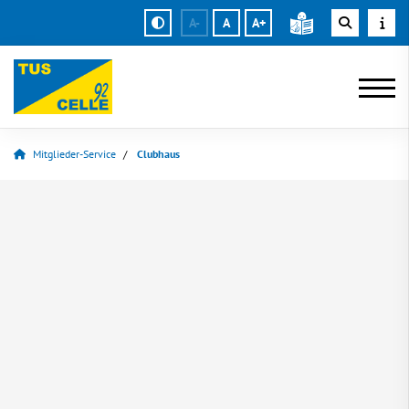
A-
A
A+
Mitglieder-Service
Clubhaus