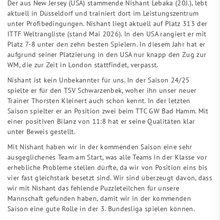
Der aus New Jersey (USA) stammende Nishant Lebaka (20J.), lebt
aktuell in Düsseldorf und trainiert dort im Leistungszentrum
unter Profibedingungen. Nishant liegt aktuell auf Platz 313 der
ITTF Weltrangliste (stand Mai 2026). In den USA rangiert er mit
Platz 7-8 unter den zehn besten Spielern. In diesem Jahr hat er
aufgrund seiner Platzierung in den USA nur knapp den Zug zur
WM, die zur Zeit in London stattfindet, verpasst.
Nishant ist kein Unbekannter für uns. In der Saison 24/25
spielte er für den TSV Schwarzenbek, woher ihn unser neuer
Trainer Thorsten Kleinert auch schon kennt. In der letzten
Saison spielter er an Position zwei beim TTC GW Bad Hamm. Mit
einer positiven Bilanz von 11:8 hat er seine Qualitäten klar
unter Beweis gestellt.
Mit Nishant haben wir in der kommenden Saison eine sehr
ausgeglichenes Team am Start, was alle Teams in der Klasse vor
erhebliche Probleme stellen dürfte, da wir von Position eins bis
vier fast gleichstark besetzt sind. Wir sind überzeugt davon, dass
wir mit Nishant das fehlende Puzzleteilchen für unsere
Mannschaft gefunden haben, damit wir in der kommenden
Saison eine gute Rolle in der 3. Bundesliga spielen können.