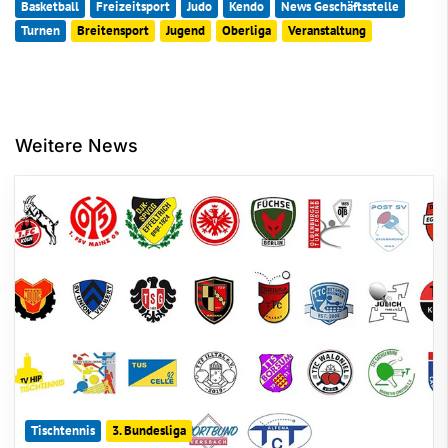
Basketball
Freizeitsport
Judo
Kendo
News Geschäftsstelle
Turnen
Breitensport
Jugend
Oberliga
Veranstaltung
Weitere News
Tischtennis
3. Bundesliga