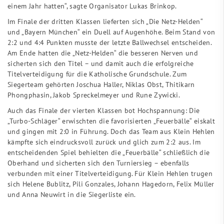
einem Jahr hatten“, sagte Organisator Lukas Brinkop.
Im Finale der dritten Klassen lieferten sich „Die Netz-Helden“
und „Bayern München“ ein Duell auf Augenhöhe. Beim Stand von
2:2 und 4:4 Punkten musste der letzte Ballwechsel entscheiden.
Am Ende hatten die „Netz-Helden“ die besseren Nerven und
sicherten sich den Titel – und damit auch die erfolgreiche
Titelverteidigung für die Katholische Grundschule. Zum
Siegerteam gehörten Joschua Haller, Niklas Obst, Thitikarn
Phongphasin, Jakob Spreckelmeyer und Rune Zywicki.
Auch das Finale der vierten Klassen bot Hochspannung: Die
„Turbo-Schläger“ erwischten die favorisierten „Feuerbälle“ eiskalt
und gingen mit 2:0 in Führung. Doch das Team aus Klein Hehlen
kämpfte sich eindrucksvoll zurück und glich zum 2:2 aus. Im
entscheidenden Spiel behielten die „Feuerbälle“ schließlich die
Oberhand und sicherten sich den Turniersieg – ebenfalls
verbunden mit einer Titelverteidigung. Für Klein Hehlen trugen
sich Helene Bublitz, Pili Gonzales, Johann Hagedorn, Felix Müller
und Anna Neuwirt in die Siegerliste ein.