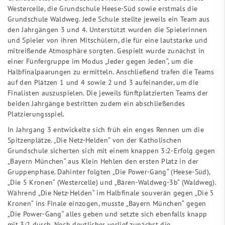
Westercelle, die Grundschule Heese-Süd sowie erstmals die
Grundschule Waldweg. Jede Schule stellte jeweils ein Team aus
den Jahrgängen 3 und 4. Unterstützt wurden die Spielerinnen
und Spieler von ihren Mitschülern, die für eine lautstarke und
mitreißende Atmosphäre sorgten. Gespielt wurde zunächst in
einer Fünfergruppe im Modus „Jeder gegen Jeden“, um die
Halbfinalpaarungen zu ermitteln. Anschließend trafen die Teams
auf den Plätzen 1 und 4 sowie 2 und 3 aufeinander, um die
Finalisten auszuspielen. Die jeweils fünftplatzierten Teams der
beiden Jahrgänge bestritten zudem ein abschließendes
Platzierungsspiel.
In Jahrgang 3 entwickelte sich früh ein enges Rennen um die
Spitzenplätze. „Die Netz-Helden“ von der Katholischen
Grundschule sicherten sich mit einem knappen 3:2-Erfolg gegen
„Bayern München“ aus Klein Hehlen den ersten Platz in der
Gruppenphase. Dahinter folgten „Die Power-Gang“ (Heese-Süd),
„Die 5 Kronen“ (Westercelle) und „Bären-Waldweg-3b“ (Waldweg).
Während „Die Netz-Helden“ im Halbfinale souverän gegen „Die 5
Kronen“ ins Finale einzogen, musste „Bayern München“ gegen
„Die Power-Gang“ alles geben und setzte sich ebenfalls knapp
mit 3:2 durch. Noch deutlicher verlief zunächst die