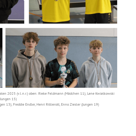
sten 2025 (v.l.n.r.) oben: Rieke Feldmann (Mädchen 11); Lene Kwiatkowski
(Jungen 15)
n 13); Freddie Endler, Henri Rittierott, Enno Ziesler (Jungen 19)