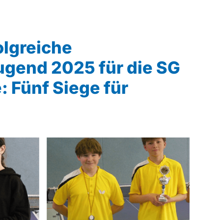
Mitglieder-Service
Ge
Alles zur Mitgliedschaft
Tu
olgreiche
Downloads
Ni
Termine
29
ugend 2025 für die SG
Fragen & Antworten
: Fünf Siege für