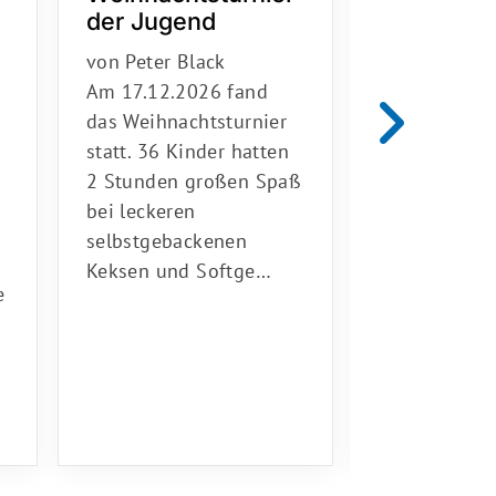
der Jugend
aften des
Nachwuc
von Peter Black
Etwas überr
Am 17.12.2026 fand
Sieger wurd
das Weihnachtsturnier
eigentlich n
statt. 36 Kinder hatten
J15 spielend
2 Stunden großen Spaß
Rittierott in
bei leckeren
Altersklasse 
selbstgebackenen
Entscheiden
Keksen und Softge…
e
Halb…
r