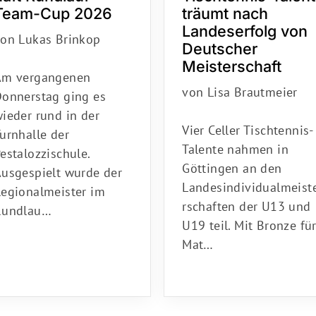
Team-Cup 2026
träumt nach
Landeserfolg von
von Lukas Brinkop
Deutscher
Meisterschaft
Am vergangenen
von Lisa Brautmeier
Donnerstag ging es
ieder rund in der
Vier Celler Tischtennis-
urnhalle der
Talente nahmen in
estalozzischule.
Göttingen an den
Ausgespielt wurde der
Landesindividualmeist
Regionalmeister im
rschaften der U13 und
Rundlau…
U19 teil. Mit Bronze fü
Mat…