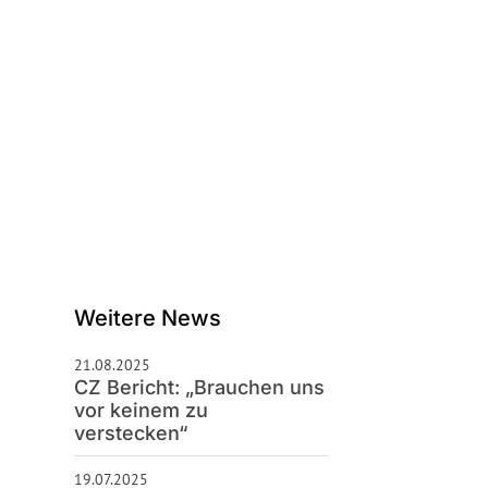
schäftsstelle
S Celle 92
enburger Straße 28
225 Celle
0 51 41 / 4 26 76
hallo@tus92.de
Weitere News
21.08.2025
CZ Bericht: „Brauchen uns
vor keinem zu
verstecken“
19.07.2025