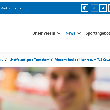
-Mail schreiben
A-
A
Unser Verein
News
Sportangebot
ws
„Hoffe auf gute Teamchemie“: Vincent Senkbeil kehrt zum TuS Cell