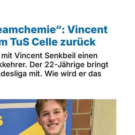
Mitglieder-Service
Ge
Alles zur Mitgliedschaft
Tu
Teamchemie“: Vincent
Downloads
Ni
Termine
29
m TuS Celle zurück
Fragen & Antworten
 mit Vincent Senkbeil einen
kehrer. Der 22-Jährige bringt
desliga mit. Wie wird er das