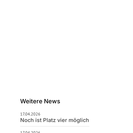
schäftsstelle
S Celle 92
enburger Straße 28
225 Celle
0 51 41 / 4 26 76
hallo@tus92.de
Weitere News
17.04.2026
Noch ist Platz vier möglich
17.04.2026