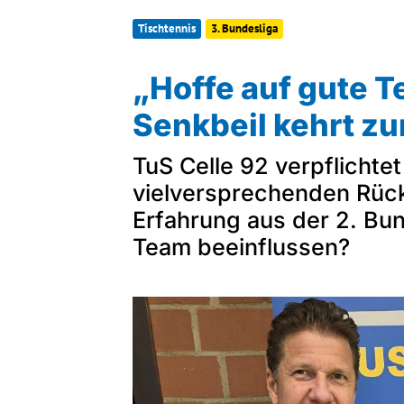
Sportangebote finden
Tischtennis
3. Bundesliga
Unser Sportangebot
„Hoffe auf gute 
Sportsuche
Ausfälle und Vertretungen
Senkbeil kehrt zu
Deutsches Sportabzeichen
TuS Celle 92 verpflichtet
vielversprechenden Rück
Erfahrung aus der 2. Bun
Team beeinflussen?