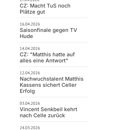
CZ: Macht TuS noch
Plätze gut
16.04.2026
Saisonfinale gegen TV
Hude
14.04.2026
CZ: "Matthis hatte auf
alles eine Antwort"
12.04.2026
Nachwuchstalent Matthis
Kassens sichert Celler
Erfolg
03.04.2026
arco Steinbrenner
Vincent Senkbeil kehrt
endnationalspieler holte Vincent Senkbeil unter anderem zwei Bronzemedaillen bei Euro
nach Celle zurück
24.03.2026