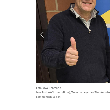
Foto: Uwe Lehmann
ften.
Jens Rothert-Schnell (links), Teammanager des Tischtennis-
kommenden Saison.