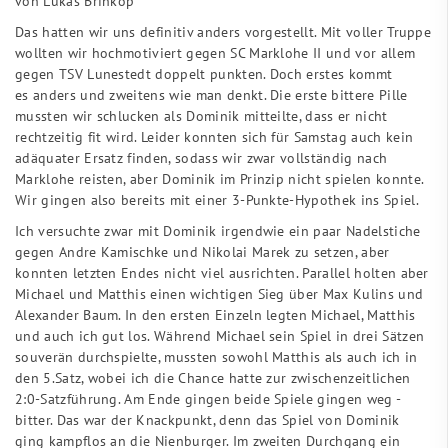
von Lukas Brinkop
Das hatten wir uns definitiv anders vorgestellt. Mit voller Truppe
wollten wir hochmotiviert gegen SC Marklohe II und vor allem
gegen TSV Lunestedt doppelt punkten. Doch erstes kommt
es anders und zweitens wie man denkt. Die erste bittere Pille
mussten wir schlucken als Dominik mitteilte, dass er nicht
rechtzeitig fit wird. Leider konnten sich für Samstag auch kein
adäquater Ersatz finden, sodass wir zwar vollständig nach
Marklohe reisten, aber Dominik im Prinzip nicht spielen konnte.
Wir gingen also bereits mit einer 3-Punkte-Hypothek ins Spiel.
Ich versuchte zwar mit Dominik irgendwie ein paar Nadelstiche
gegen Andre Kamischke und Nikolai Marek zu setzen, aber
konnten letzten Endes nicht viel ausrichten. Parallel holten aber
Michael und Matthis einen wichtigen Sieg über Max Kulins und
Alexander Baum. In den ersten Einzeln legten Michael, Matthis
und auch ich gut los. Während Michael sein Spiel in drei Sätzen
souverän durchspielte, mussten sowohl Matthis als auch ich in
den 5.Satz, wobei ich die Chance hatte zur zwischenzeitlichen
2:0-Satzführung. Am Ende gingen beide Spiele gingen weg -
bitter. Das war der Knackpunkt, denn das Spiel von Dominik
ging kampflos an die Nienburger. Im zweiten Durchgang ein