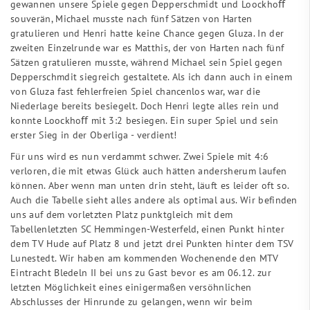
gewannen unsere Spiele gegen Depperschmidt und Loockhoﬀ
souverän, Michael musste nach fünf Sätzen von Harten
gratulieren und Henri hatte keine Chance gegen Gluza. In der
zweiten Einzelrunde war es Matthis, der von Harten nach fünf
Sätzen gratulieren musste, während Michael sein Spiel gegen
Depperschmdit siegreich gestaltete. Als ich dann auch in einem
von Gluza fast fehlerfreien Spiel chancenlos war, war die
Niederlage bereits besiegelt. Doch Henri legte alles rein und
konnte Loockhoﬀ mit 3:2 besiegen. Ein super Spiel und sein
erster Sieg in der Oberliga - verdient!
Für uns wird es nun verdammt schwer. Zwei Spiele mit 4:6
verloren, die mit etwas Glück auch hätten andersherum laufen
können. Aber wenn man unten drin steht, läuft es leider oft so.
Auch die Tabelle sieht alles andere als optimal aus. Wir befinden
uns auf dem vorletzten Platz punktgleich mit dem
Tabellenletzten SC Hemmingen-Westerfeld, einen Punkt hinter
dem TV Hude auf Platz 8 und jetzt drei Punkten hinter dem TSV
Lunestedt. Wir haben am kommenden Wochenende den MTV
Eintracht Bledeln II bei uns zu Gast bevor es am 06.12. zur
letzten Möglichkeit eines einigermaßen versöhnlichen
Abschlusses der Hinrunde zu gelangen, wenn wir beim