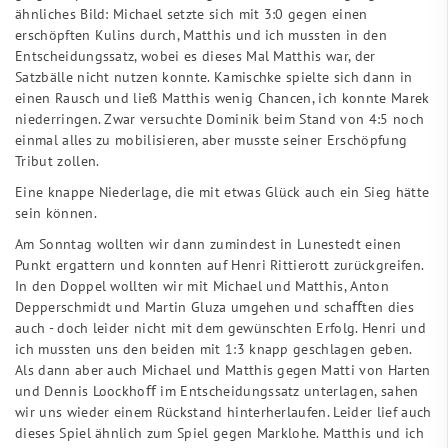
ähnliches Bild: Michael setzte sich mit 3:0 gegen einen
erschöpften Kulins durch, Matthis und ich mussten in den
Entscheidungssatz, wobei es dieses Mal Matthis war, der
Satzbälle nicht nutzen konnte. Kamischke spielte sich dann in
einen Rausch und ließ Matthis wenig Chancen, ich konnte Marek
niederringen. Zwar versuchte Dominik beim Stand von 4:5 noch
einmal alles zu mobilisieren, aber musste seiner Erschöpfung
Tribut zollen.
Eine knappe Niederlage, die mit etwas Glück auch ein Sieg hätte
sein können.
Am Sonntag wollten wir dann zumindest in Lunestedt einen
Punkt ergattern und konnten auf Henri Rittierott zurückgreifen.
In den Doppel wollten wir mit Michael und Matthis, Anton
Depperschmidt und Martin Gluza umgehen und schaﬀten dies
auch - doch leider nicht mit dem gewünschten Erfolg. Henri und
ich mussten uns den beiden mit 1:3 knapp geschlagen geben.
Als dann aber auch Michael und Matthis gegen Matti von Harten
und Dennis Loockhoﬀ im Entscheidungssatz unterlagen, sahen
wir uns wieder einem Rückstand hinterherlaufen. Leider lief auch
dieses Spiel ähnlich zum Spiel gegen Marklohe. Matthis und ich