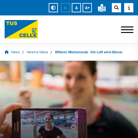
A-
A
A+
News
Vereins-News
Bitteres Wochenende - Die Luft wird dünner