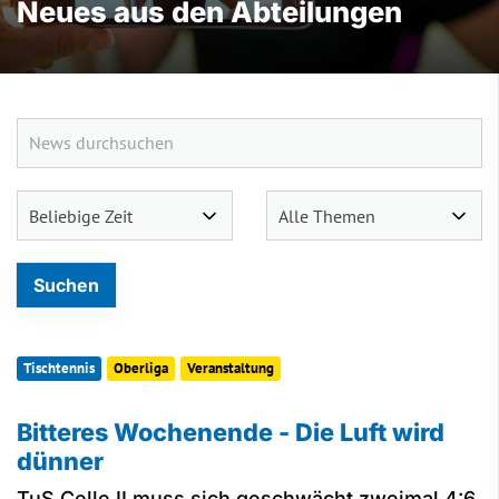
Neues aus den Abteilungen
Tischtennis
Oberliga
Veranstaltung
Bitteres Wochenende - Die Luft wird
dünner
TuS Celle II muss sich geschwächt zweimal 4:6