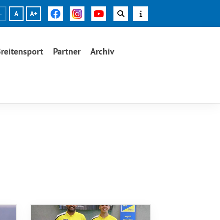
-
A
A+
reitensport
Partner
Archiv