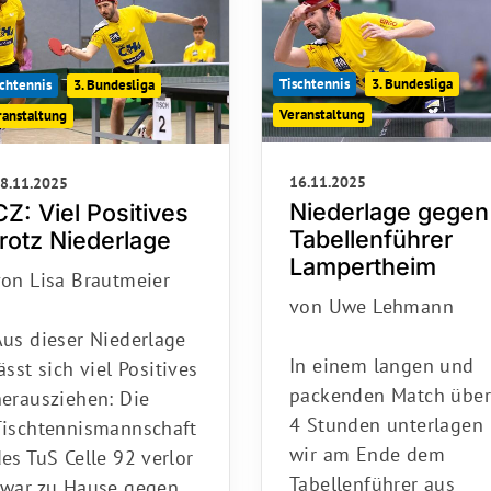
Tischtennis
3. Bundesliga
chtennis
3. Bundesliga
Veranstaltung
ranstaltung
16.11.2025
8.11.2025
Niederlage gegen
CZ: Viel Positives
Tabellenführer
trotz Niederlage
Lampertheim
von Lisa Brautmeier
von Uwe Lehmann
Mitglieder-Service
Ge
us dieser Niederlage
In einem langen und
ässt sich viel Positives
Alles zur Mitgliedschaft
Tu
packenden Match über
herausziehen: Die
Downloads
Ni
4 Stunden unterlagen
Tischtennismannschaft
Termine
29
wir am Ende dem
es TuS Celle 92 verlor
Fragen & Antworten
Tabellenführer aus
zwar zu Hause gegen…