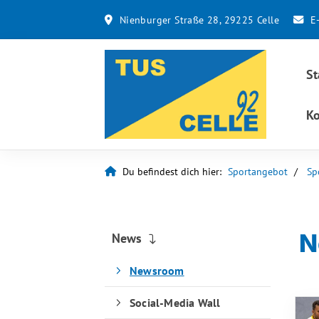
Nienburger Straße 28, 29225 Celle
E
St
Ko
Du befindest dich hier:
Sportangebot
Sp
N
News
Newsroom
Social-Media Wall