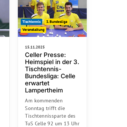
Tischtennis
3. Bundesliga
Veranstaltung
15.11.2025
Celler Presse:
Heimspiel in der 3.
Tischtennis-
Bundesliga: Celle
erwartet
schäftsstelle
Lampertheim
S Celle 92
Am kommenden
enburger Straße 28
Sonntag trifft die
225 Celle
Tischtennissparte des
0 51 41 / 4 26 76
TuS Celle 92 um 13 Uhr