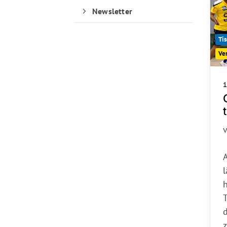
Newsletter
Tis
Ve
1
Quicklinks
Sportangebote finden
A
l
Unser Sportangebot
Sportsuche
Ausfälle und Vertretungen
d
Deutsches Sportabzeichen