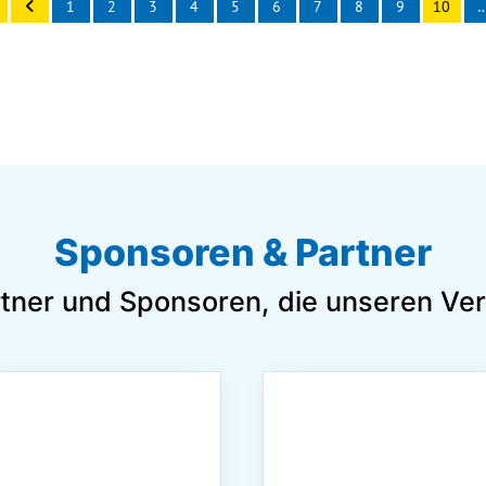
1
2
3
4
5
6
7
8
9
10
Sponsoren & Partner
rtner und Sponsoren, die unseren Ver