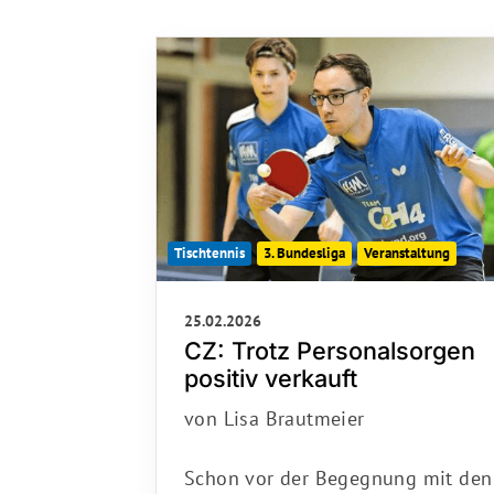
Sportangebote finden
Unser Sportangebot
Sportsuche
Ausfälle und Vertretungen
Deutsches Sportabzeichen
Tischtennis
3. Bundesliga
Veranstaltung
25.02.2026
CZ: Trotz Personalsorgen
positiv verkauft
von Lisa Brautmeier
Schon vor der Begegnung mit den