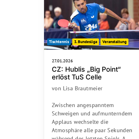
Tischtennis
3. Bundesliga
Veranstaltung
27.01.2026
CZ: Hublis „Big Point“
erlöst TuS Celle
von Lisa Brautmeier
Zwischen angespanntem
Schweigen und aufmunterndem
Applaus wechselte die
Atmosphäre alle paar Sekunden
während des letzten Spiels. A…