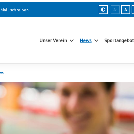
-Mail schreiben
A-
A
Unser Verein
News
Sportangebot
ws