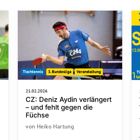
Mitglieder-Service
Ge
Alles zur Mitgliedschaft
Tu
Downloads
Ni
Termine
29
Fragen & Antworten
Tischtennis
3. Bundesliga
Veranstaltung
T
21.02.2026
CZ: Deniz Aydin verlängert
– und fehlt gegen die
Füchse
von Heiko Hartung