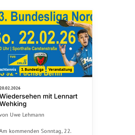
schäftsstelle
S Celle 92
enburger Straße 28
225 Celle
0 51 41 / 4 26 76
hallo@tus92.de
ischtennis
3. Bundesliga
Veranstaltung
20.02.2026
Wiedersehen mit Lennart
Wehking
von Uwe Lehmann
Am kommenden Sonntag, 22.