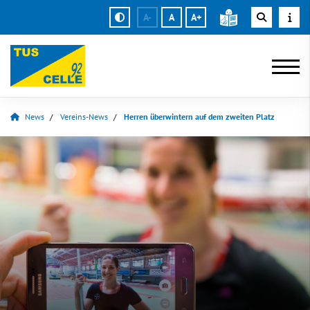
A-
A
A+
News
Vereins-News
Herren überwintern auf dem zweiten Platz