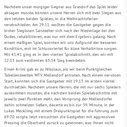
Nachdem unser morgiger Gegner aus Grasdorf das Spiel leider
absagen musste, können unsere Herren sich mit zwei Siegen aus
den letzten beiden Spielen, in die Weihnachtsferien
verabschieden. Am 29.11. wollten die Gastgeber gegen die
bisher Sieglosen Sarstedter sich nach der Niederlage bei den
Dudes, rehabilitieren, was nur mit dem Ergebnis gelang. Nach
einem mäßigen Spiel, konnten wir uns Aufgrund der besseren
Kondition, erst im Schlussviertel für klare Verhältnisse sorgen.
Mit 41:41 ging es in den vierten Spielabschnitt, den wir mit
22:13 zum verdienten 63:54 Sieg beendeten.
Einen Krimi gab es zu Nikolaus, als wir beim Punktgleichen
Tabellenzweiten MTV Mellendorf antraten. Nach einem nervösen
Start, konnten sich die Gastgeber mit 19:13 im ersten viertel
durchsetzen. Nachdem unsere Herren, die mit nur sechs Spielern
auskommen mussten, die nächsten beiden Spielabschnitte mit
jeweils zwei Punkten mehr, den Vorsprung der Mellendorfer
dahin schmelzen ließen, dauerte es bis zur 39. Minute, in der
Lukas Mecklimg mit einem Dreipunktspiel für die führung zum
69:70 sorgte. Jetzt versuchten die Gastgeber mit aggressiven
Pressing die Oberhand zurück zu gewinnen, was ihnen nicht