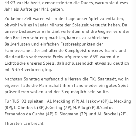
44:23 zur Halbzeit, demonstrierten die Dudes, warum sie dieses
Jahr als Aufsteiger Nr.1 gelten.
Zu keiner Zeit waren wir in der Lage unser Spiel zu entfalten,
obwohl wir es in jeder Minute der Spielzeit versucht haben. Da
unsere Distanzwürfe ihr Ziel verfehlten und die Gegner es unter
den Brettern sehr eng machten, kam es zu zahlreichen
Ballverlusten und einfachen Fastbreakpunkten der
Hannoveraner. Der anhaltende Kampfgeist unseres Team`s und
die deutlich verbesserte Freiwurfquote von 66% waren die
Lichtblicke unseres Spiels, daß schlussendlich etwas zu deutlich
mit 93:54 verloren ging.
Nächsten Sonntag empfängt die Herren die TKJ Saarstedt, wo in
eigener Halle die Mannschaft ihren Fans wieder ein gutes Spiel
präsentieren wollen und der Sieg möglich sein sollte.
Für TuS `92 spielten: Al. Meckling (9P),Al. Isakow (8P),L. Meckling
(8P),T. Oberbeck (8P),E.Gering (7P),M. Pflug(5P),R.Santos
Fernandos da Cunha (4P),D. Siegmann (3P) und Al. Bröckel (2P).
Thorsten Lambrecht