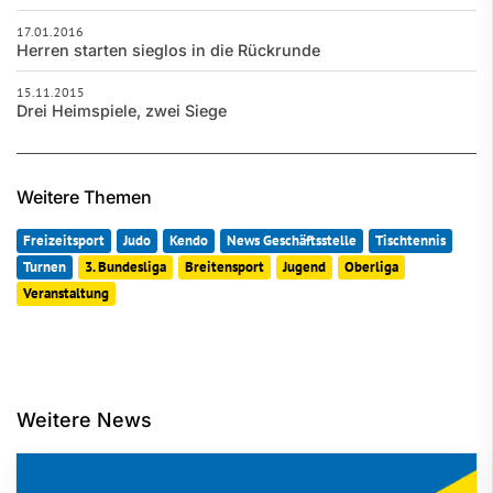
17.01.2016
Herren starten sieglos in die Rückrunde
15.11.2015
Drei Heimspiele, zwei Siege
Weitere Themen
Freizeitsport
Judo
Kendo
News Geschäftsstelle
Tischtennis
Turnen
3. Bundesliga
Breitensport
Jugend
Oberliga
Veranstaltung
Weitere News