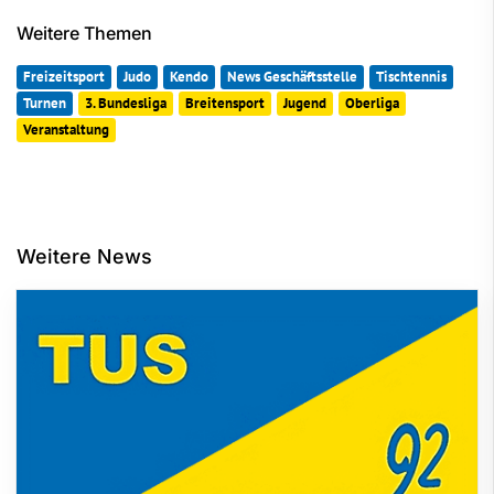
Weitere Themen
Freizeitsport
Judo
Kendo
News Geschäftsstelle
Tischtennis
Turnen
3. Bundesliga
Breitensport
Jugend
Oberliga
Veranstaltung
Weitere News