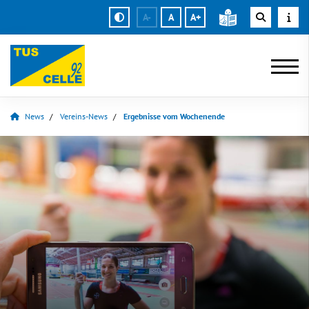
A-
A
A+
News
Vereins-News
Ergebnisse vom Wochenende