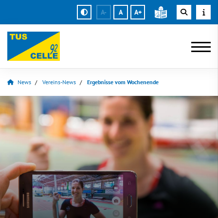
A-
A
A+
News
Vereins-News
Ergebnisse vom Wochenende