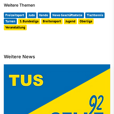
Weitere Themen
Freizeitsport
Judo
Kendo
News Geschäftsstelle
Tischtennis
Turnen
3. Bundesliga
Breitensport
Jugend
Oberliga
Veranstaltung
Weitere News