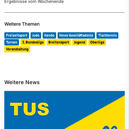
Ergebnisse vom Wochenende
Weitere Themen
Freizeitsport
Judo
Kendo
News Geschäftsstelle
Tischtennis
Turnen
3. Bundesliga
Breitensport
Jugend
Oberliga
Veranstaltung
Weitere News