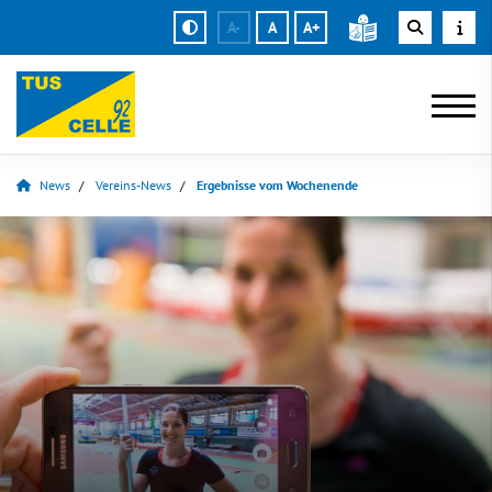
A-
A
A+
News
Vereins-News
Ergebnisse vom Wochenende