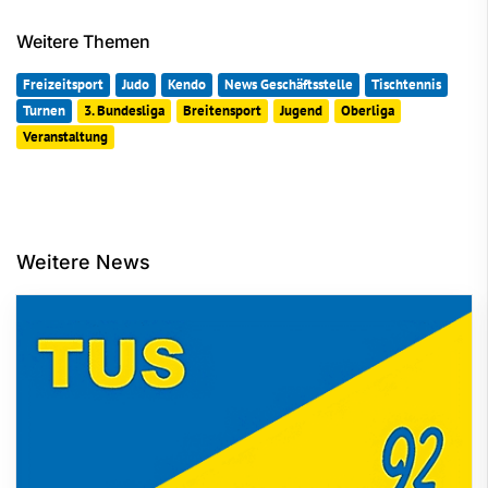
Weitere Themen
Freizeitsport
Judo
Kendo
News Geschäftsstelle
Tischtennis
Turnen
3. Bundesliga
Breitensport
Jugend
Oberliga
Veranstaltung
Weitere News