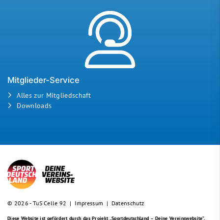
Mitglieder-Service
Alles zur Mitgliedschaft
Downloads
© 2026 - TuS Celle 92 |
Impressum
|
Datenschutz
Diese Website ist gefördert durch das Projekt
„Sportdeutschland – Deine Vereinswebsite”
,