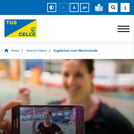
A-
A
A+
News
Vereins-News
Ergebnisse vom Wochenende