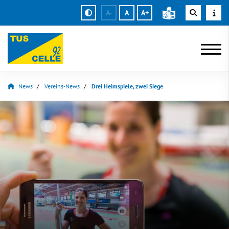
A-
A
A+
News
Vereins-News
Drei Heimspiele, zwei Siege