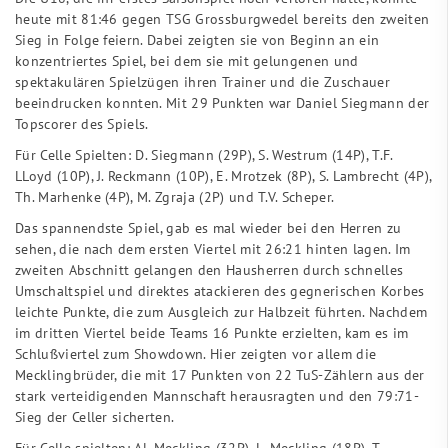
heute mit 81:46 gegen TSG Grossburgwedel bereits den zweiten
Sieg in Folge feiern. Dabei zeigten sie von Beginn an ein
konzentriertes Spiel, bei dem sie mit gelungenen und
spektakulären Spielzügen ihren Trainer und die Zuschauer
beeindrucken konnten. Mit 29 Punkten war Daniel Siegmann der
Topscorer des Spiels.
Für Celle Spielten: D. Siegmann (29P), S. Westrum (14P), T.F.
LLoyd (10P), J. Reckmann (10P), E. Mrotzek (8P), S. Lambrecht (4P),
Th. Marhenke (4P), M. Zgraja (2P) und T.V. Scheper.
Das spannendste Spiel, gab es mal wieder bei den Herren zu
sehen, die nach dem ersten Viertel mit 26:21 hinten lagen. Im
zweiten Abschnitt gelangen den Hausherren durch schnelles
Umschaltspiel und direktes atackieren des gegnerischen Korbes
leichte Punkte, die zum Ausgleich zur Halbzeit führten. Nachdem
im dritten Viertel beide Teams 16 Punkte erzielten, kam es im
Schlußviertel zum Showdown. Hier zeigten vor allem die
Mecklingbrüder, die mit 17 Punkten von 22 TuS-Zählern aus der
stark verteidigenden Mannschaft herausragten und den 79:71-
Sieg der Celler sicherten.
Für Celle spielten: Al. Meckling (32P), L. Meckling (18P), T.